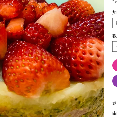
*
加
數
退
由