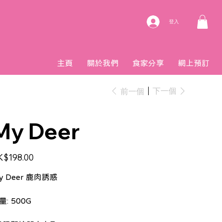
登入
主頁
關於我們
食家分享
網上預訂
下一個
前一個
My Deer
K$198.00
y Deer 鹿肉誘惑
量: 500G