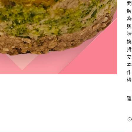
問
解
為
與
請
換
貨
立
本
作
權
運