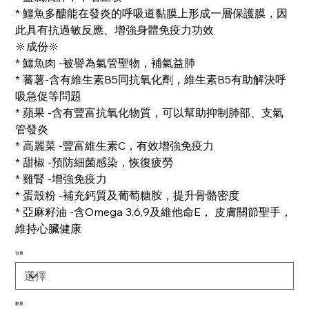
* 鱷魚多醣能在發炎的呼吸道黏膜上形成一層保護膜，因
此具有抗過敏反應、增強身體免疫力功效
🔆成份🔆
* 鱷魚肉 -被譽為氣管聖物，補氣益肺
* 蕃薯-含有維生素B5同抗氧化劑，維生素B5有助解決呼
吸急促等問題
* 蘋果 -含有豐富抗氧化物質，可以幫助抑制肺部、支氣
管發炎
* 高麗菜 -豐富維生素C，有效增強免疫力
* 甜椒 -預防細菌感染，恢復疲勞
* 雞腎 -增強免疫力
* 蛋殼粉 -補充鈣質及葡萄糖胺，提升骨骼密度
* 亞麻籽油 -含Omega 3,6,9及維他命E， 皮膚關節聖手，
維持心臟健康
份量
數量