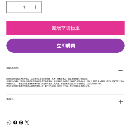
新增至購物車
立即購買
退貨及退款政策
由於寵物鮮食屬於消耗性貨品，以及衛生及保存期限問題，所有一經售出貨品 不設退貨或換貨，敬希諒解。
為保障您的權益，請於收到物品後立即檢視是否正確與完整。若顧客發現貨品於送抵時經已損毀或錯誤，請於收貨即日通知我們。我們會替閣下安排退款
或更換貨品。 若產品因運送過程導致瑕疵，請直接向送貨人員反應、務必請拍照存證以保障自身權益，並請立即聯絡我們。
本公司保留隨時更改使用條款及細則之權利，而不會作另行通知。如有任何爭議， 本公司將保留最終決定權。
運送資訊