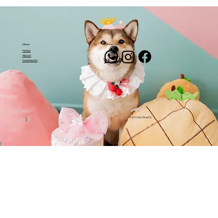
Menu
Contact Us
Home
About
Comments
© 2024 by DearCK.