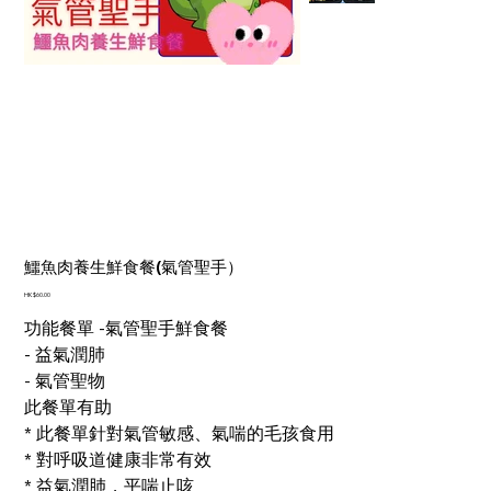
鱷魚肉養生鮮食餐(氣管聖手）
價
HK$60.00
格
功能餐單 -氣管聖手鮮食餐
- 益氣潤肺
- 氣管聖物
此餐單有助
* 此餐單針對氣管敏感、氣喘的毛孩食用
* 對呼吸道健康非常有效
* 益氣潤肺，平喘止咳