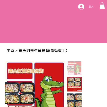
登入
主頁
>
鱷魚肉養生鮮食餐(氣管聖手）