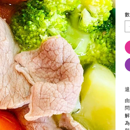
數
退
由
問
解
為