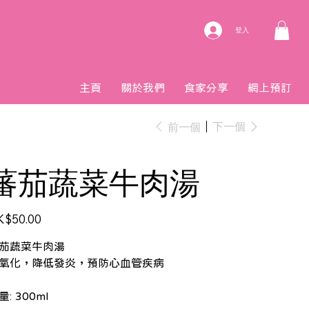
登入
主頁
關於我們
食家分享
網上預訂
下一個
前一個
蕃茄蔬菜牛肉湯
K$50.00
茄蔬菜牛肉湯
氧化，降低發炎，預防心血管疾病
量: 300ml