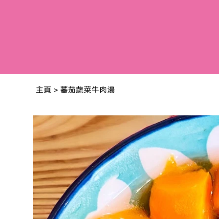
主頁
>
蕃茄蔬菜牛肉湯