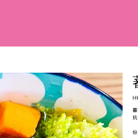
價
H
格
蕃
抗
份