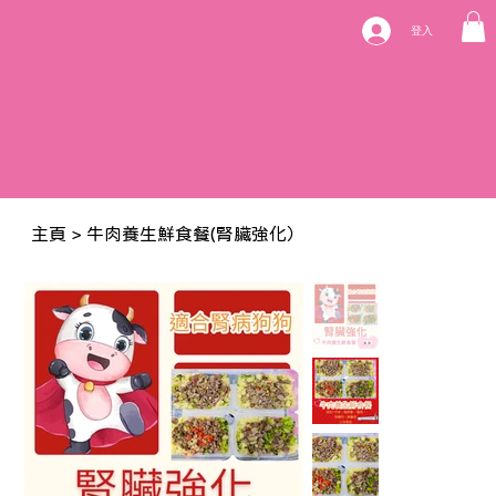
登入
主頁
>
牛肉養生鮮食餐(腎臟強化）