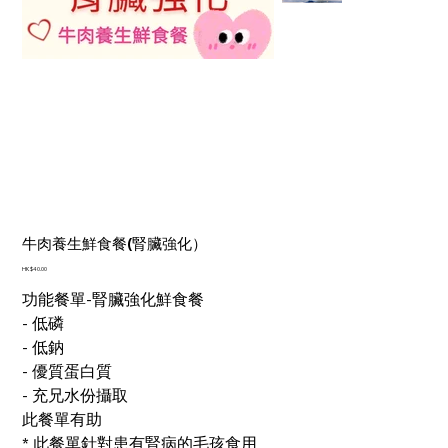
牛肉養生鮮食餐(腎臟強化）
價
HK$40.00
格
功能餐單-腎臟強化鮮食餐
- 低磷
- 低鈉
- 優質蛋白質
- 充兄水份攝取
此餐單有助
* 此餐單針對患有腎病的毛孩食用