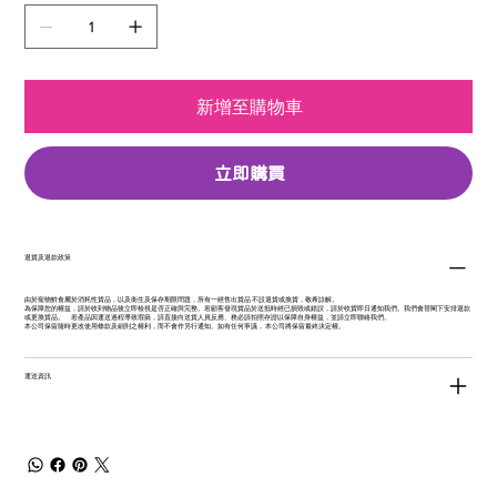
新增至購物車
立即購買
退貨及退款政策
由於寵物鮮食屬於消耗性貨品，以及衛生及保存期限問題，所有一經售出貨品 不設退貨或換貨，敬希諒解。
為保障您的權益，請於收到物品後立即檢視是否正確與完整。若顧客發現貨品於送抵時經已損毀或錯誤，請於收貨即日通知我們。我們會替閣下安排退款
或更換貨品。 若產品因運送過程導致瑕疵，請直接向送貨人員反應、務必請拍照存證以保障自身權益，並請立即聯絡我們。
本公司保留隨時更改使用條款及細則之權利，而不會作另行通知。如有任何爭議， 本公司將保留最終決定權。
運送資訊