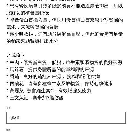
* 患有腎疾病會引致多餘的磷質不能透過尿液排出，所以
此鮮食的磷含量較低
* 降低蛋白質攝入量，但採用優質蛋白質來減少對腎臟的
需求，來減輕腎臟的負擔
* 減少吸收鈉，這有助於緩解高血壓，但此鮮食擁有足量
的鈉來幫助腎臟排出水分
🔆成份🔆
* 牛肉 - 優質蛋白質，低脂，維生素和礦物質的良好來源
* 馬鈴薯 - 提供身體所需的能量和鉀的來源
* 番茄 - 良好的茄紅素來源， 抗癌和退化疾病
* 西蘭花 - 含有多種維生素及礦物質，保持心臟健康
* 高麗菜 -豐富維生素C，有效增強免疫力
* 三文魚油 - 奧米加3脂肪酸
份量
數量