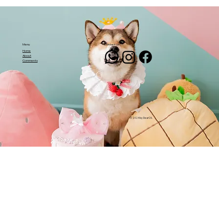
Menu
Contact Us
Home
About
Comments
© 2024 by DearCK.